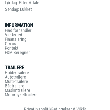
Lørdag: Efter Aftale
Søndag: Lukket
INFORMATION
Find forhandler
Værksted
Finansiering
Om os
Kontakt
FDM Beregner
TRAILERE
Hobbytrailere
Autotrailere
Multi-trailere
Bådtrailere
Maskintrailere
Motorcykeltrailere
Privatlivspolitik
Betingelser & Vilkår