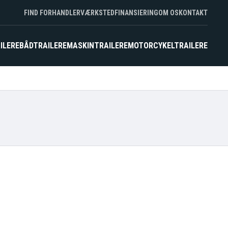
FIND FORHANDLER
VÆRKSTED
FINANSIERING
OM OS
KONTAKT
ILERE
BÅDTRAILERE
MASKINTRAILERE
MOTORCYKELTRAILERE