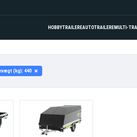
HOBBYTRAILERE
AUTOTRAILERE
MULTI-TRA
nvægt (kg):
440