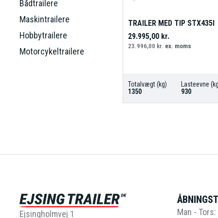
Bådtrailere
Maskintrailere
TRAILER MED TIP STX435I
Hobbytrailere
29.995,00
kr.
23.996,00
kr.
ex. moms
Motorcykeltrailere
Totalvægt (kg)
Lasteevne (kg
1350
930
ÅBNINGST
Man - Tors: 
Ejsingholmvej 1