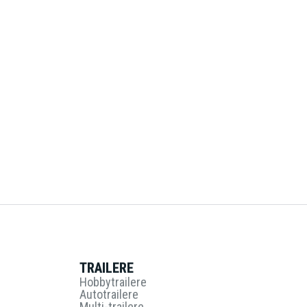
TRAILERE
Hobbytrailere
Autotrailere
Multi-trailere