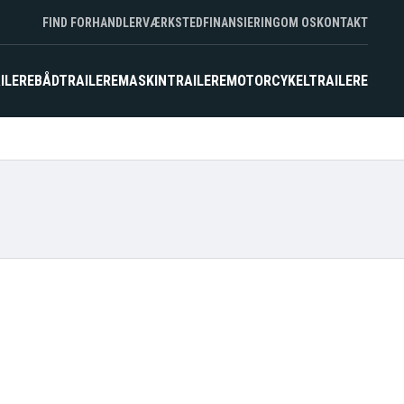
FIND FORHANDLER
VÆRKSTED
FINANSIERING
OM OS
KONTAKT
ILERE
BÅDTRAILERE
MASKINTRAILERE
MOTORCYKELTRAILERE