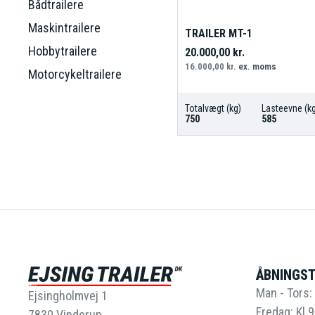
Bådtrailere
Maskintrailere
TRAILER MT-1
Hobbytrailere
20.000,00
kr.
16.000,00
kr.
ex. moms
Motorcykeltrailere
Totalvægt (kg)
Lasteevne (kg
750
585
ÅBNINGST
Man - Tors: 
Ejsingholmvej 1
Fredag: Kl.9
7830 Vinderup