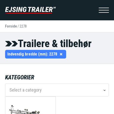
Forside
/
2278
Trailere & tilbehør
Indvendig bredde (mm):
2278
KATEGORIER
Select a category