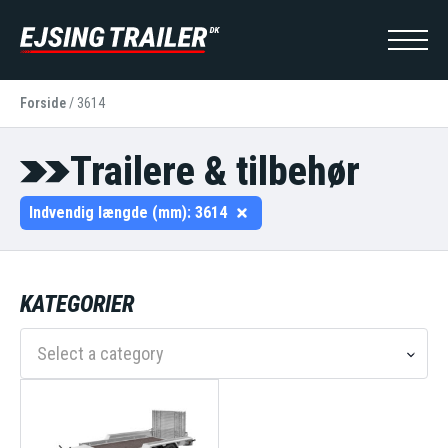
Forside
/
3614
Trailere & tilbehør
Indvendig længde (mm):
3614
KATEGORIER
Select a category