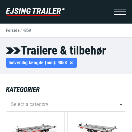
Forside
/
4858
Trailere & tilbehør
Indvendig længde (mm):
4858
KATEGORIER
Select a category