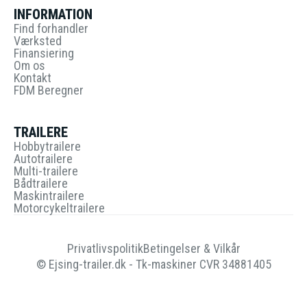
INFORMATION
Find forhandler
Værksted
Finansiering
Om os
Kontakt
FDM Beregner
TRAILERE
Hobbytrailere
Autotrailere
Multi-trailere
Bådtrailere
Maskintrailere
Motorcykeltrailere
Privatlivspolitik
Betingelser & Vilkår
© Ejsing-trailer.dk - Tk-maskiner CVR 34881405