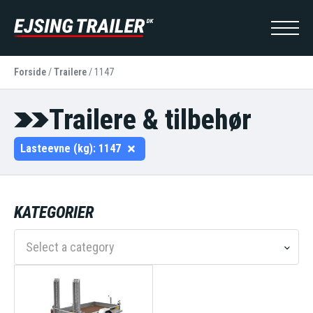
Forside
/
Trailere
/
1147
Trailere & tilbehør
Lasteevne (kg):
1147
KATEGORIER
Select a category