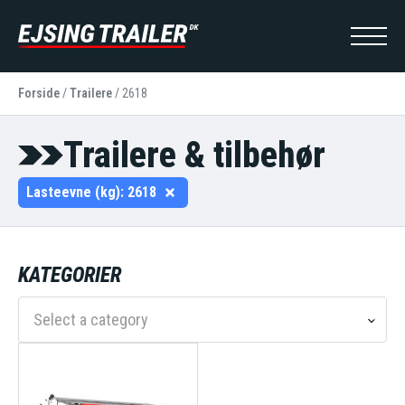
Forside
/
Trailere
/
2618
Trailere & tilbehør
Lasteevne (kg):
2618
KATEGORIER
Select a category