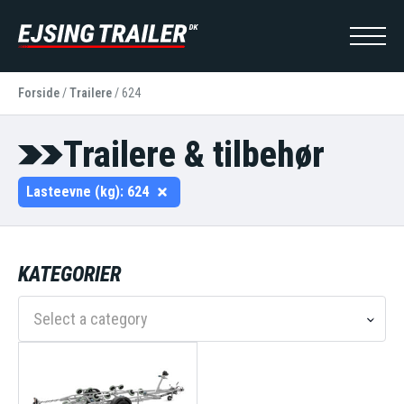
Forside
/
Trailere
/
624
Trailere & tilbehør
Lasteevne (kg):
624
KATEGORIER
Select a category