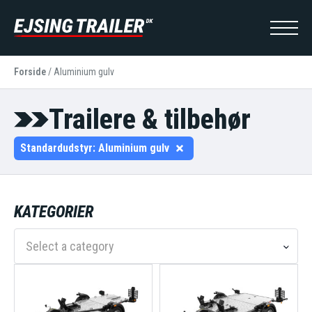
Forside
/
Aluminium gulv
Trailere & tilbehør
Standardudstyr:
Aluminium gulv
KATEGORIER
Select a category