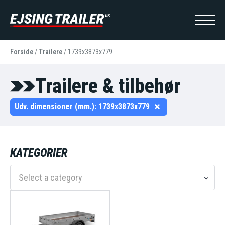
Forside
/
Trailere
/
1739x3873x779
Trailere & tilbehør
Udv. dimensioner (mm.):
1739x3873x779
KATEGORIER
Select a category