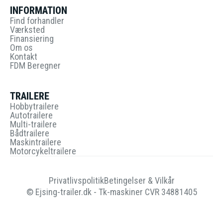
INFORMATION
Find forhandler
Værksted
Finansiering
Om os
Kontakt
FDM Beregner
TRAILERE
Hobbytrailere
Autotrailere
Multi-trailere
Bådtrailere
Maskintrailere
Motorcykeltrailere
Privatlivspolitik
Betingelser & Vilkår
© Ejsing-trailer.dk - Tk-maskiner CVR 34881405