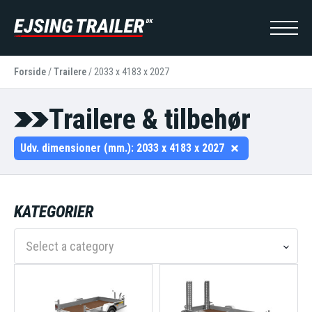
Forside
/
Trailere
/
2033 x 4183 x 2027
Trailere & tilbehør
Udv. dimensioner (mm.):
2033 x 4183 x 2027
KATEGORIER
Select a category