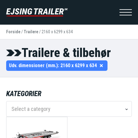
Forside
/
Trailere
/
2160 x 6299 x 634
Trailere & tilbehør
Udv. dimensioner (mm.):
2160 x 6299 x 634
KATEGORIER
Select a category