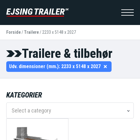
Forside
/
Trailere
/
2233 x 5148 x 2027
Trailere & tilbehør
Udv. dimensioner (mm.):
2233 x 5148 x 2027
KATEGORIER
Select a category