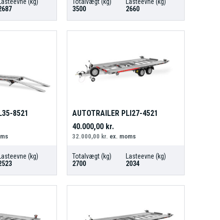
Lasteevne (kg)
Totalvægt (kg)
Lasteevne (kg)
2687
3500
2660
L35-8521
AUTOTRAILER PLI27-4521
40.000,00
kr.
oms
32.000,00
kr.
ex. moms
Lasteevne (kg)
Totalvægt (kg)
Lasteevne (kg)
2523
2700
2034