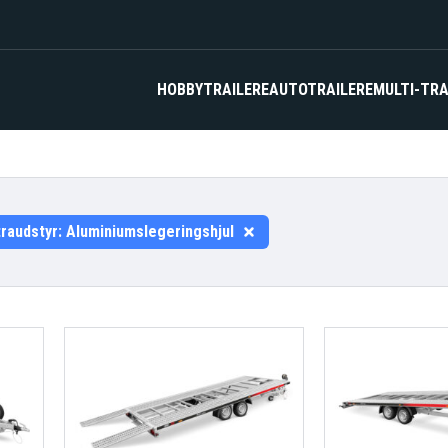
HOBBYTRAILERE
AUTOTRAILERE
MULTI-TRA
traudstyr:
Aluminiumslegeringshjul