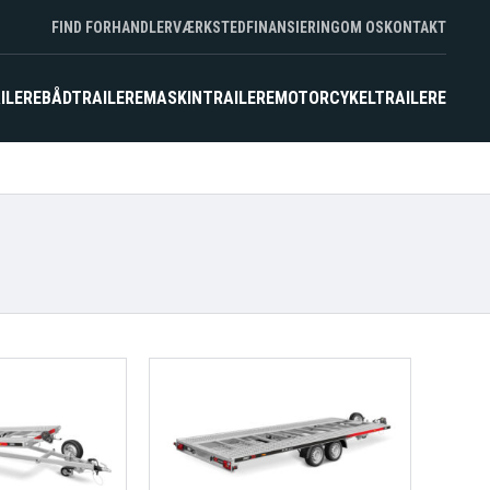
FIND FORHANDLER
VÆRKSTED
FINANSIERING
OM OS
KONTAKT
ILERE
BÅDTRAILERE
MASKINTRAILERE
MOTORCYKELTRAILERE