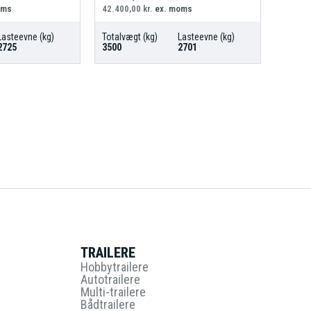
oms
42.400,00
kr.
ex. moms
Lasteevne (kg)
Totalvægt (kg)
Lasteevne (kg)
2725
3500
2701
TRAILERE
Hobbytrailere
Autotrailere
Multi-trailere
Bådtrailere