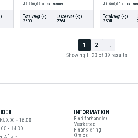
40.000,00
kr.
ex. moms
41.600,00
kr.
ex. m
)
Totalvægt (kg)
Lasteevne (kg)
Totalvægt (kg)
3500
2764
3500
1
2
→
Showing 1–20 of 39 results
IDER
INFORMATION
Find forhandler
Kl.9.00 - 16.00
Værksted
.00 - 14.00
Finansiering
Om os
r Aftale