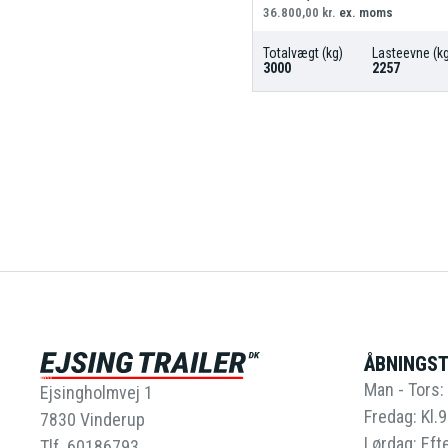
36.800,00
kr.
ex. moms
Totalvægt (kg)
Lasteevne (kg
3000
2257
ÅBNINGST
Man - Tors: 
Ejsingholmvej 1
Fredag: Kl.9
7830 Vinderup
Lørdag: Efte
Tlf. 60186793