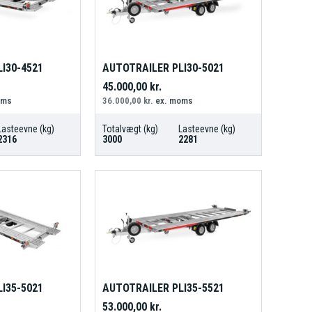
I30-4521
AUTOTRAILER PLI30-5021
45.000,00
kr.
oms
36.000,00
kr.
ex. moms
Lasteevne (kg)
Totalvægt (kg)
Lasteevne (kg)
2316
3000
2281
I35-5021
AUTOTRAILER PLI35-5521
53.000,00
kr.