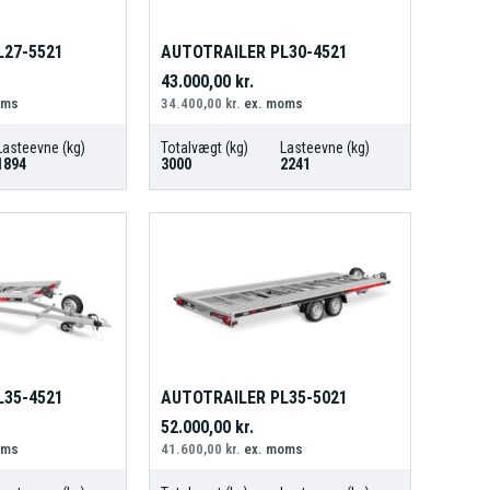
L27-5521
AUTOTRAILER PL30-4521
43.000,00
kr.
oms
34.400,00
kr.
ex. moms
Lasteevne (kg)
Totalvægt (kg)
Lasteevne (kg)
1894
3000
2241
L35-4521
AUTOTRAILER PL35-5021
52.000,00
kr.
oms
41.600,00
kr.
ex. moms