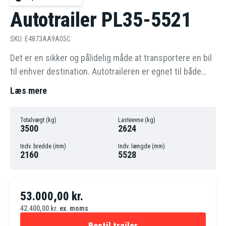
Autotrailer PL35-5521
SKU: E4873AA9A05C
Det er en sikker og pålidelig måde at transportere en bil
til enhver destination. Autotraileren er egnet til både
personlig brug (individuel) og fuldt professionel brug
Læs mere
(autoværksteder, vejhjælp).
Totalvægt (kg)
Lasteevne (kg)
3500
2624
Indv. bredde (mm)
Indv. længde (mm)
2160
5528
53.000,00
kr.
42.400,00
kr.
ex. moms
Bestil trailer