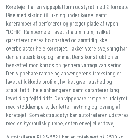
Køretøjet har en vippeplatform udstyret med 2 forreste
låse med sikring til lukning under kørsel samt
køreramper af perforeret og præget plade af typen
“LOHR”. Ramperne er lavet af aluminium, hvilket
garanterer deres holdbarhed og samtidig ikke
overbelaster hele køretøjet. Takket være svejsning har
den en stærk krop og ramme. Dens konstruktion er
beskyttet mod korrosion gennem varmgalvanisering.
Den vippebare rampe og anhængerens trækstang er
lavet af lukkede profiler, hvilket giver stivhed og
stabilitet til hele anhængeren samt garanterer lang
levetid og fejlfri drift. Den vippebare rampe er udstyret
med støddæmpere, der letter lastning og losning af
køretøjet. Som ekstraudstyr kan autotraileren udstyres
med en hydraulisk pumpe, enten envej eller tovej.
Autotraileren PL35-5521 har en totalvægt på 3500 kg,