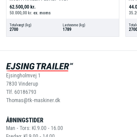
62.500,00
kr.
44.
50.000,00
kr.
ex. moms
35.2
Totalvægt (kg)
Lasteevne (kg)
Total
2700
1789
270
Ejsingholmvej 1
7830 Vinderup
Tlf. 60186793
Thomas@tk-maskiner.dk
ÅBNINGSTIDER
Man - Tors: Kl.9.00 - 16.00
Fredag: Kl.9.00 - 14.00