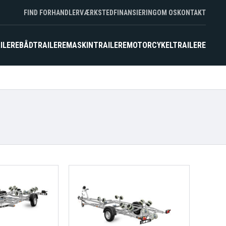
FIND FORHANDLER
VÆRKSTED
FINANSIERING
OM OS
KONTAKT
ILERE
BÅDTRAILERE
MASKINTRAILERE
MOTORCYKELTRAILERE