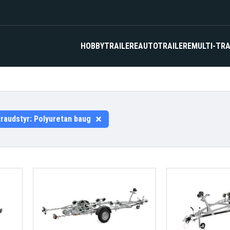
HOBBYTRAILERE
AUTOTRAILERE
MULTI-TRA
traudstyr:
Polyuretan baug