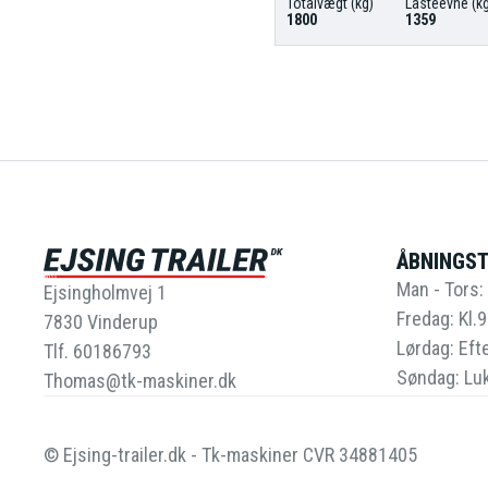
Totalvægt (kg)
Lasteevne (kg
1800
1359
ÅBNINGST
Man - Tors: 
Ejsingholmvej 1
Fredag: Kl.9
7830 Vinderup
Lørdag: Efte
Tlf. 60186793
Søndag: Lu
Thomas@tk-maskiner.dk
© Ejsing-trailer.dk - Tk-maskiner CVR 34881405