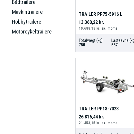
Bådtrailere
Maskintrailere
TRAILER PP75-5916 L
Hobbytrailere
13.360,22
kr.
10.688,18
kr.
ex. moms
Motorcykeltrailere
Totalvægt (kg)
Lasteevne (kg
750
557
TRAILER PP18-7023
26.816,44
kr.
21.453,15
kr.
ex. moms