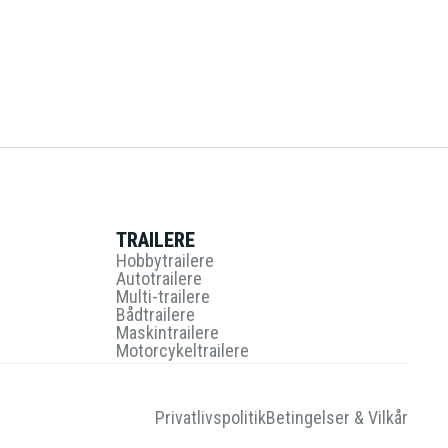
TRAILERE
Hobbytrailere
Autotrailere
Multi-trailere
Bådtrailere
Maskintrailere
Motorcykeltrailere
Privatlivspolitik
Betingelser & Vilkår