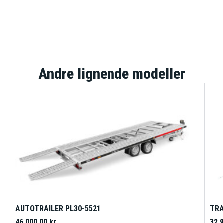
Andre lignende modeller
AUTOTRAILER PL30-5521
TRA
46.000,00
kr.
32.