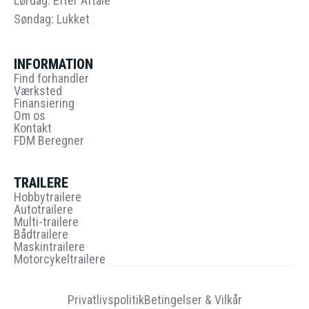
Lørdag: Efter Aftale
Søndag: Lukket
INFORMATION
Find forhandler
Værksted
Finansiering
Om os
Kontakt
FDM Beregner
TRAILERE
Hobbytrailere
Autotrailere
Multi-trailere
Bådtrailere
Maskintrailere
Motorcykeltrailere
Privatlivspolitik
Betingelser & Vilkår