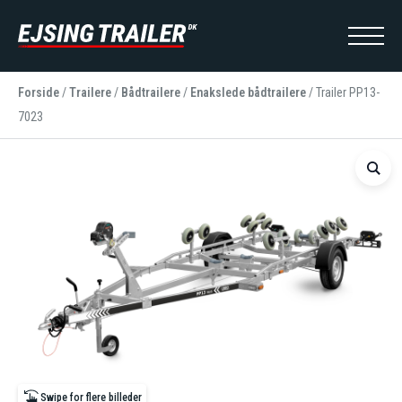
Forside
/
Trailere
/
Bådtrailere
/
Enakslede bådtrailere
/
Trailer PP13-
7023
Swipe for flere billeder