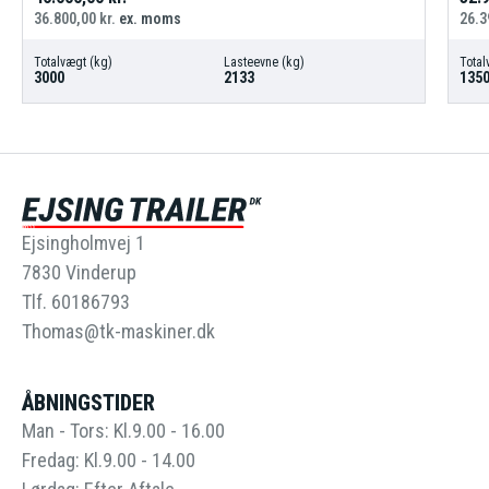
36.800,00
kr.
ex. moms
26.3
Totalvægt (kg)
Lasteevne (kg)
Total
3000
2133
135
Ejsingholmvej 1
7830 Vinderup
Tlf. 60186793
Thomas@tk-maskiner.dk
ÅBNINGSTIDER
Man - Tors: Kl.9.00 - 16.00
Fredag: Kl.9.00 - 14.00