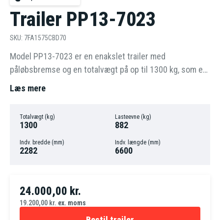
Trailer PP13-7023
SKU: 7FA1575CBD70
Model PP13-7023 er en enakslet trailer med
påløbsbremse og en totalvægt på op til 1300 kg, som er
beregnet til transport af både.
Læs mere
Totalvægt (kg)
Lasteevne (kg)
1300
882
Indv. bredde (mm)
Indv. længde (mm)
2282
6600
24.000,00
kr.
19.200,00
kr.
ex. moms
Bestil trailer